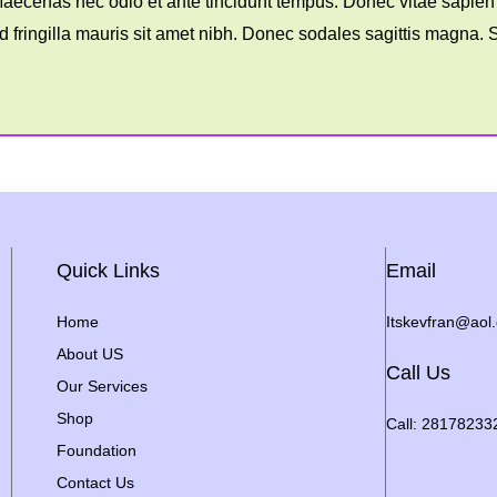
. Maecenas nec odio et ante tincidunt tempus. Donec vitae sapien
Sed fringilla mauris sit amet nibh. Donec sodales sagittis magn
Quick Links
Email
Home
Itskevfran@aol
About US
Call Us
Our Services
Shop
Call: 28178233
Foundation
Contact Us