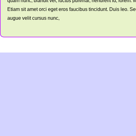
quam nunc, blandit vel, luctus pulvinar, hendrerit id, lorem
Etiam sit amet orci eget eros faucibus tincidunt. Duis leo. 
augue velit cursus nunc,