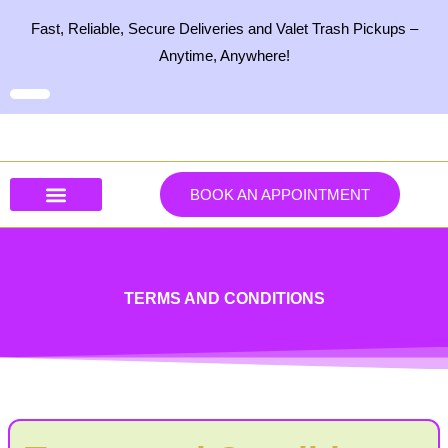
Skip
Fast, Reliable, Secure Deliveries and Valet Trash Pickups –
to
Anytime, Anywhere!
content
BOOK AN APPOINTMENT
Our Services
Our Products
Contact Us
TERMS AND CONDITIONS