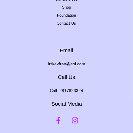
Shop
Foundation
Contact Us
Email
Itskevfran@aol.com
Call Us
Call: 2817823324
Social Media
F
I
a
n
c
s